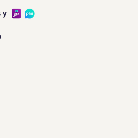
s y
?