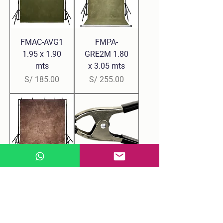
FMAC-AVG1
FMPA-
1.95 x 1.90
GRE2M 1.80
mts
x 3.05 mts
Precio
Precio
S/ 185.00
S/ 255.00
FMTC-
Gancho de
BWAGED
metal para
1.90 X 3.40
fotografía 6"
mts
Precio
S/ 22.00
Precio
S/ 295.00