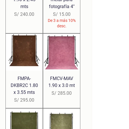
mts
fotografía 4"
Precio
Precio
S/ 240.00
S/ 15.00
De 3 a más 10%
desc.
FMPA-
FMCV-MAV
DKBR2C 1.80
1.90 x 3.0 mt
x 3.55 mts
Precio
S/ 285.00
Precio
S/ 295.00