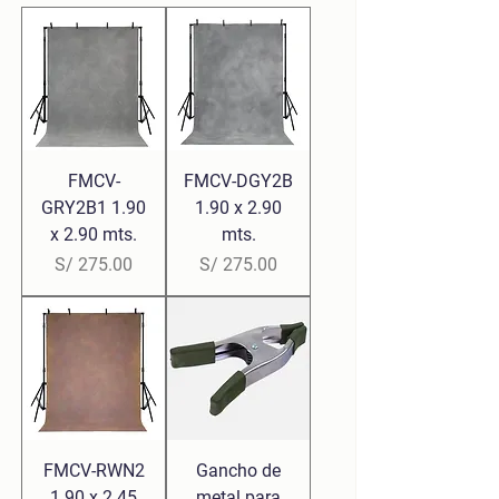
FMCV-
FMCV-DGY2B
GRY2B1 1.90
1.90 x 2.90
x 2.90 mts.
mts.
Precio
Precio
S/ 275.00
S/ 275.00
FMCV-RWN2
Gancho de
1.90 x 2.45
metal para