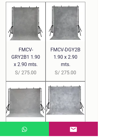
FMCV-
FMCV-DGY2B
GRY2B1 1.90
1.90 x 2.90
x 2.90 mts.
mts.
Precio
Precio
S/ 275.00
S/ 275.00
FMPA-
FMPA-GRY3A
LGRY4C 2.65
2.65 x 3.30